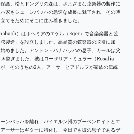
の保護、松とドングリの森は、さまざまな弦楽器の製作に
ッハ家もシェーンバッハの急速な成長に魅了され、その時
を立てるためにそこに住み着きました。
nnabach）はボヘミアのエゲル（Eger）で音楽楽器と弦
と弦製造」を設立しました。高品質の弦楽器の取引に加
を始めました。アントン・ハナバッハの息子、カールは父
き継ぎました。彼はローザリア・ミュラー（Rosalia
したが、そのうちの2人、アーサーとアドルフが家族の伝統
ェーンバッハを離れ、バイエルン州のブーベンロイトとエ
。アーサーはギターに特化し、今日でも彼の息子であるゲ