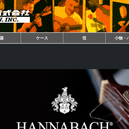
器
ケース
弦
小物・