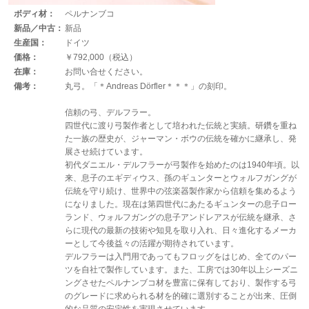
ボディ材：
ペルナンブコ
新品／中古：
新品
生産国：
ドイツ
価格：
￥792,000（税込）
在庫：
お問い合せください。
備考：
丸弓。「＊Andreas Dörfler＊＊＊」の刻印。
信頼の弓、デルフラー。
四世代に渡り弓製作者として培われた伝統と実績。研鑽を重ね
た一族の歴史が、ジャーマン・ボウの伝統を確かに継承し、発
展させ続けています。
初代ダニエル・デルフラーが弓製作を始めたのは1940年頃。以
来、息子のエギディウス、孫のギュンターとウォルフガングが
伝統を守り続け、世界中の弦楽器製作家から信頼を集めるよう
になりました。現在は第四世代にあたるギュンターの息子ロー
ランド、ウォルフガングの息子アンドレアスが伝統を継承、さ
らに現代の最新の技術や知見を取り入れ、日々進化するメーカ
ーとして今後益々の活躍が期待されています。
デルフラーは入門用であってもフロッグをはじめ、全てのパー
ツを自社で製作しています。また、工房では30年以上シーズニ
ングさせたペルナンブコ材を豊富に保有しており、製作する弓
のグレードに求められる材を的確に選別することが出来、圧倒