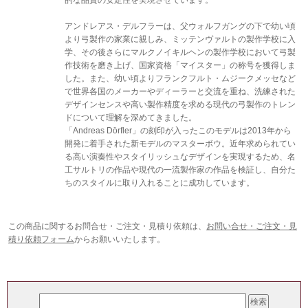
的な品質の安定性を実現させています。
アンドレアス・デルフラーは、父ウォルフガングの下で幼い頃
より弓製作の家業に親しみ、ミッテンヴァルトの製作学校に入
学、その後さらにマルクノイキルヘンの製作学校において弓製
作技術を磨き上げ、国家資格「マイスター」の称号を獲得しま
した。また、幼い頃よりフランクフルト・ムジークメッセなど
で世界各国のメーカーやディーラーと交流を重ね、洗練された
デザインセンスや高い製作精度を求める現代の弓製作のトレン
ドについて理解を深めてきました。
「Andreas Dörfler」の刻印が入ったこのモデルは2013年から
開発に着手された新モデルのマスターボウ。近年求められてい
る高い演奏性やスタイリッシュなデザインを実現するため、名
工サルトリの作品や現代の一流製作家の作品を検証し、自分た
ちのスタイルに取り入れることに成功しています。
この商品に関するお問合せ・ご注文・見積り依頼は、
お問い合せ・ご注文・見
積り依頼フォーム
からお願いいたします。