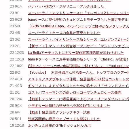
23 9/14
ハナバッハ弦のページがリニューアルされました
23 9/1
スーパーライトマンドリンケースに「エレガンス2トーン」シリ
23 6/20
bamケースに現代美術のキュビズムをモチーフとした限定モデル
23 5/8
「G7th Nashville Capo」のラインナップに鮮やかなメタリ
23 4/6
スーパーライトケースの金具が変更されました
23 3/2
スーパーライトバイオリンケース新シリーズ「エレガンス2トー
23 2/1
【新サイト】マンドリン総合ポータルサイト「マンドリンナビ」
22 12/23
La Bellaアーティストにギター製作家黒澤哲郎が加わりました
22 12/10
bamギターケースにお手頃価格の新シリーズ「Classic」が登場
22 10/21
G7th ヘリテージカポの検証動画をご覧ください （Youtubeリンク Aco
22 8/2
【Youtube】 村治佳織さん村治奏一さん、トッププロのツア
22 4/18
アストリアスダブルトップ使用。猪居亜美2021配信コンサート
21 4/13
ギタリストによるギタリストのための爪ヤスリ「サウンドファイ
21 2/1
コストパフォーマンスの高いロッコーマンチェロケース発売
20 12/4
【動画】デジマートに猪居亜美によるアストリアスダブルトップ
20 9/14
小平ギター出荷時の弦がラベラ2001MTになりました
20 6/4
【動画】猪居亜美クラシックギター試奏
20 5/11
弦楽器関係の専用ウェブサイトを開設しました
19 12/18
あいみょん愛用のG7thナッシュビルカポ