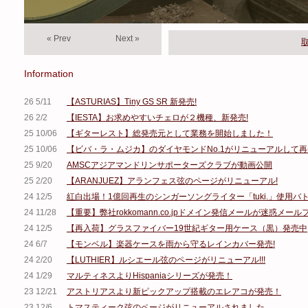
« Prev
Next »
Information
26 5/11
【ASTURIAS】Tiny GS SR 新発売!
26 2/2
【IESTA】お求めやすいチェロが２機種、新発売!
25 10/06
【ギターレスト】総発売元として業務を開始しました！
25 10/06
【ビバ・ラ・ムジカ】のダイヤモンドNo.1がリニューアルして
25 9/20
AMSCアジアマンドリンサポーターズクラブが動画公開
25 2/20
【ARANJUEZ】アランフェス弦のページがリニューアル!
24 12/5
紅白出場！1億回再生のシンガーソングライター「tuki.」使用バトン
24 11/28
【重要】弊社rokkomann.co.jpドメイン発信メールが迷惑
24 12/5
【再入荷】グラスファイバー19世紀ギター用ケース（黒）発売中
24 6/7
【モンベル】楽器ケースを雨から守るレインカバー発売!
24 2/20
【LUTHIER】ルシエール弦のページがリニューアル!!!
24 1/29
マルティネスよりHispaniaシリーズが発売！
23 12/21
アストリアスより新ピックアップ搭載のエレアコが発売！
23 12/6
トマスティーク弦のページがリニューアルされました